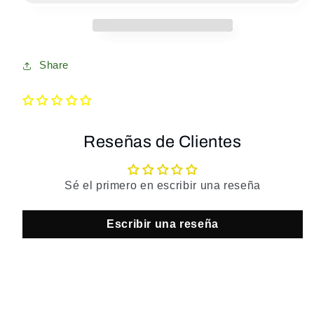
250
250
ml
ml
-
-
Perfume
Perfume
Share
corporal
corporal
y
y
para
para
cabello
cabello
-
-
Reseñas de Clientes
Brumas
Brumas
Sé el primero en escribir una reseña
Escribir una reseña