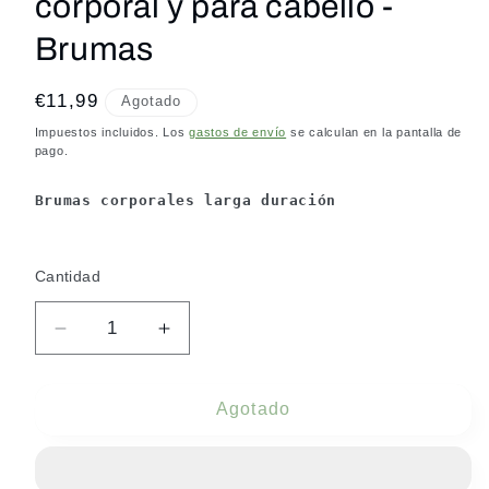
corporal y para cabello -
Brumas
Precio
€11,99
Agotado
habitual
Impuestos incluidos. Los
gastos de envío
se calculan en la pantalla de
pago.
Brumas corporales larga duración
Cantidad
Reducir
Aumentar
cantidad
cantidad
para
para
CHUPA
CHUPA
Agotado
CHUPS
CHUPS
PEACH
PEACH
FLOWER
FLOWER