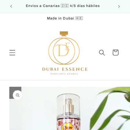
Ir
Envios a Canarias 🇮🇨 4/5 días hábiles
E
directamente
al contenido
Made in Dubai 🇦🇪
Carrito
Ir
directamente
a la
información
del producto