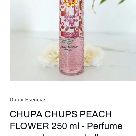
Abrir
elemento
multimedia
1
Dubai Esencias
en
una
ventana
CHUPA CHUPS PEACH
modal
FLOWER 250 ml - Perfume